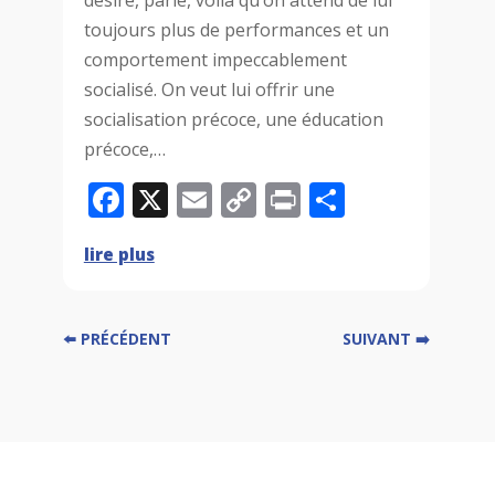
désiré, parlé, voilà qu’on attend de lui
toujours plus de performances et un
comportement impeccablement
socialisé. On veut lui offrir une
socialisation précoce, une éducation
précoce,…
F
X
E
C
P
P
a
m
o
ri
ar
lire plus
c
ai
p
n
ta
e
l
y
t
g
b
Li
e
⬅️ PRÉCÉDENT
SUIVANT ➡️
o
n
r
o
k
k