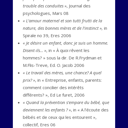
trouble des conduites »
, Journal des
psychologues, Mars 08
« L’amour maternel et son tutti frutti de la
nature, des bonnes mères et de l’instinct »,
in
Spirale no 39, Eres 2006
« Je désire un enfant, donc je suis un homme.
Disent-ils… »
, in « À quoi rêvent les
hommes? » sous la dir. De R.Frydman et
M.Flis-Treve, Ed. O. Jacob 2006
« Le travail des mères, une chance? A quel
prix? »
, in « Entreprise, enfants, parents:
comment concilier des intérêts
différents? », Ed Le furet, 2006
« Quand la prévention s’empare du bébé, que
deviennent les enfants ? »
, in « A l’écoute des
bébés et de ceux qui les entourent »,
collectif, Eres 06