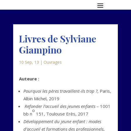
Livres de Sylviane
Giampino
10 Sep, 13
|
Ouvrages
Auteure :
Pourquoi les pères travaillent-ils trop ?
, Paris,
Albin Michel, 2019
Refonder l’accueil des jeunes enfants
– 1001
o
bb n
151, Toulouse Erès, 2017
Développement du jeune enfant : modes
d’accueil et formations des professionnels
,