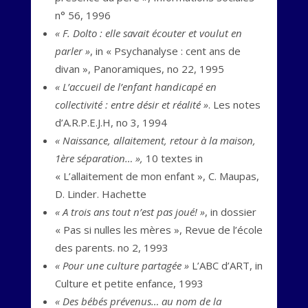
n° 56, 1996
« F. Dolto : elle savait écouter et voulut en
parler »
, in « Psychanalyse : cent ans de
divan », Panoramiques, no 22, 1995
« L’accueil de l’enfant handicapé en
collectivité : entre désir et réalité »
. Les notes
d’A.R.P.E.J.H, no 3, 1994
« Naissance, allaitement, retour à la maison,
1ère séparation… »,
10 textes in
« L’allaitement de mon enfant », C. Maupas,
D. Linder. Hachette
« A trois ans tout n’est pas joué! »
, in dossier
« Pas si nulles les mères », Revue de l’école
des parents. no 2, 1993
« Pour une culture partagée »
L’ABC d’ART, in
Culture et petite enfance, 1993
« Des bébés prévenus… au nom de la