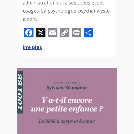
administration qui a ses codes et ses
usages. La psychologue-psychanalyste
a donc…
F
X
E
C
P
P
a
m
o
ri
ar
lire plus
c
ai
p
n
ta
e
l
y
t
g
b
Li
e
o
n
r
o
k
k