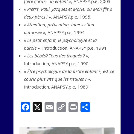
faire garder un enfant »
, ANAPSY.p.e, 2003
« Pierre, Paul, Jacques et Marie, ou Mon fils a
deux pères ! »
, ANAPSY.p.e, 1995.
« Attention, prévention, intersection
autorisée »
, ANAPSY.p.e, 1994
« Le petit enfant, le psychologue et la
parole »,
Introduction, ANAPSY.p.e, 1991
« Les bébés? Tous des traqués ? »
,
Introduction, ANAPSY.p.e, 1990
« Être psychologue de la petite enfance, est-ce
courir plus vite que les risques ? »
,
Introduction. ANAPSY.p.e, 1989
Facebook
X
Email
Copy
Print
Partager
Link