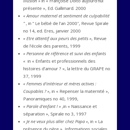
illusion »
in « Françoise Dolto aujourd’hui
présente », Ed. Gallimard. 2000
« Amour maternel et sentiment de culpabilité
”
, in “ Le bébé de l’an 2000″, Revue Spirale
no 14, ed. Eres, janvier 2000
« Etre attentif aux peurs des petits »
, Revue
de l’école des parents, 1999
« Personne de référence et suivi des enfants
«
in « Enfants et professionnels des
histoires d’amour ? », la lettre du GRAPE no
37, 1999
« Femmes d’intérieur et mères actives :
Coupables ? »
, in « Repenser la maternité »,
Panoramiques no 40, 1999,
« Parole d’enfant ! »
,in « Naissance et
séparation », Spirale no 3, 1997
« Je ne veux plus aller chez Papa »
, in « La
présence du père », Informations sociales